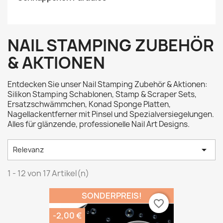
NAIL STAMPING ZUBEHÖR
& AKTIONEN
Entdecken Sie unser Nail Stamping Zubehör & Aktionen:
Silikon Stamping Schablonen, Stamp & Scraper Sets,
Ersatzschwämmchen, Konad Sponge Platten,
Nagellackentferner mit Pinsel und Spezialversiegelungen.
Alles für glänzende, professionelle Nail Art Designs.

Relevanz
1 - 12 von 17 Artikel(n)
SONDERPREIS!
favorite_border
-2,00 €