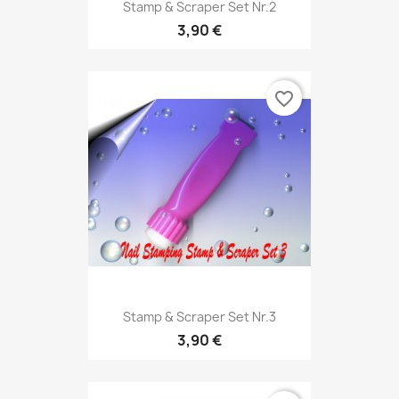
Stamp & Scraper Set Nr.2
3,90 €
favorite_border
Stamp & Scraper Set Nr.3
3,90 €