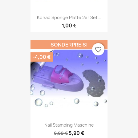
Konad Sponge Platte 2er Set...
1,00 €
SONDERPREIS!
favorite_border
-4,00 €
Nail Stamping Maschine
5,90 €
9,90 €