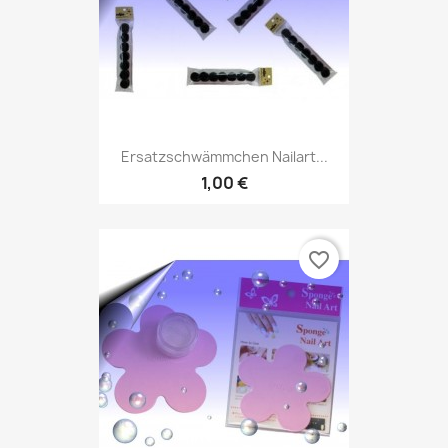
Ersatzschwämmchen Nailart...
1,00 €
favorite_border