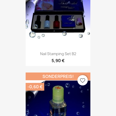
Nail Stamping Set B2
5,90 €
SONDERPREIS!
favorite_border
-0,60 €