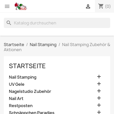
shopping_cart


(0)
search
Startseite
Nail Stamping
Nail Stamping Zubehör &
Aktionen
STARTSEITE

Nail Stamping

UV Gele

Nagelstudio Zubehör

Nail Art

Restposten

Schnäppchen Paradies