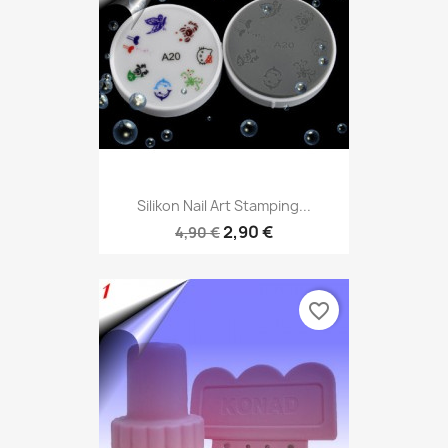
Silikon Nail Art Stamping...
2,90 €
4,90 €
favorite_border