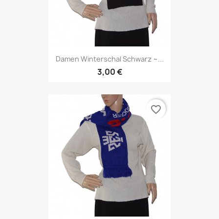
Damen Winterschal Schwarz ~...
3,00 €
favorite_border