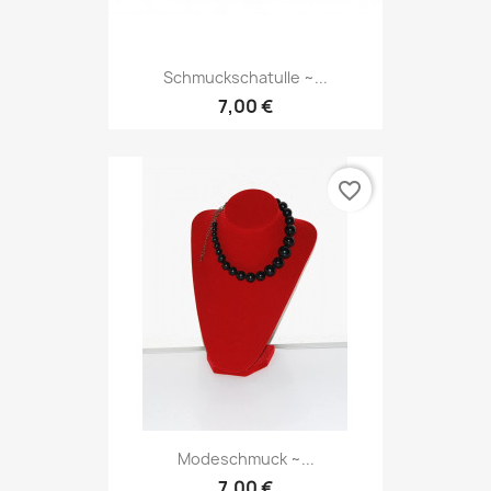
Schmuckschatulle ~...
7,00 €
favorite_border
Modeschmuck ~...
7,00 €