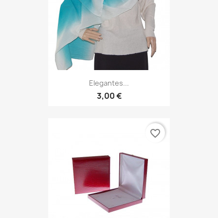
Elegantes...
3,00 €
favorite_border