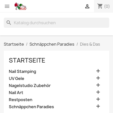
shopping_cart


(0)
search
Startseite
Schnäppchen Paradies
Dies & Das
STARTSEITE

Nail Stamping

UV Gele

Nagelstudio Zubehör

Nail Art

Restposten

Schnäppchen Paradies