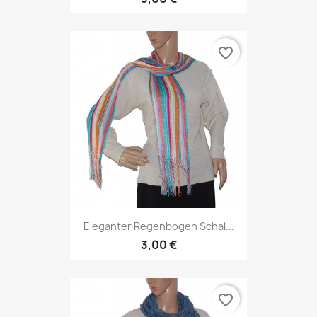
favorite_border
Eleganter Regenbogen Schal...
3,00 €
favorite_border