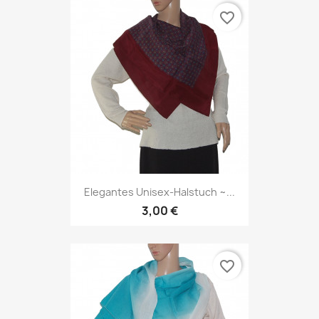
favorite_border
Elegantes Unisex-Halstuch ~...
3,00 €
favorite_border