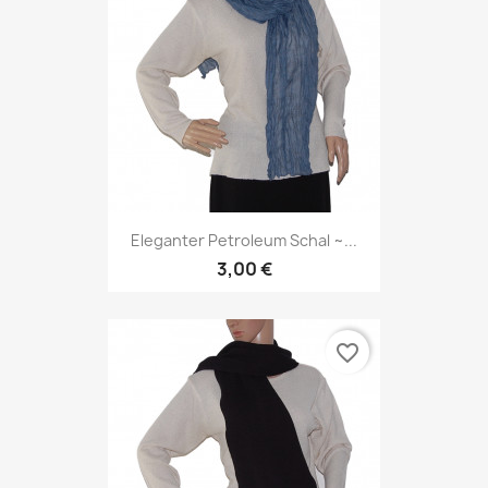
Eleganter Petroleum Schal ~...
3,00 €
favorite_border