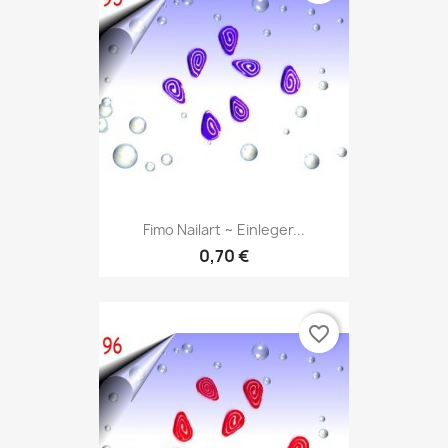
Fimo Nailart ~ Einleger...
0,70 €
favorite_border