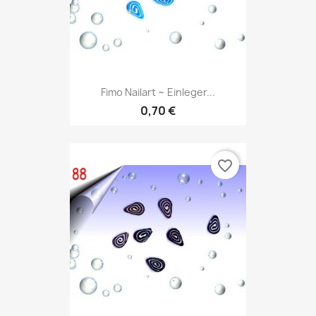
Fimo Nailart ~ Einleger...
0,70 €
favorite_border