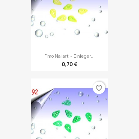
Fimo Nailart ~ Einleger...
0,70 €
favorite_border