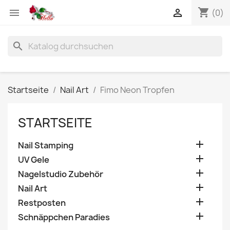
shopping_cart


(0)
search
Startseite
Nail Art
Fimo Neon Tropfen
STARTSEITE

Nail Stamping

UV Gele

Nagelstudio Zubehör

Nail Art

Restposten

Schnäppchen Paradies