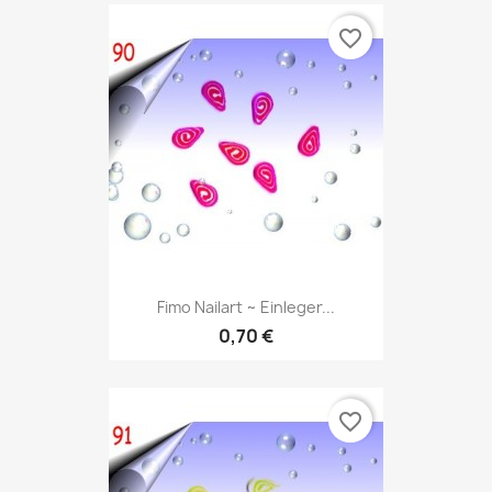
favorite_border
Fimo Nailart ~ Einleger...
0,70 €
favorite_border