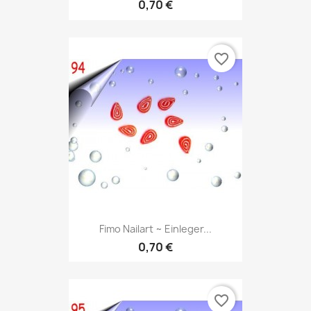
0,70 €
favorite_border
Fimo Nailart ~ Einleger...
0,70 €
favorite_border