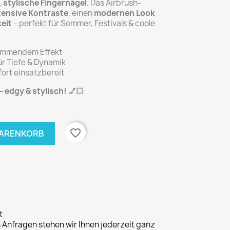
, stylische Fingernägel
. Das Airbrush-
tensive Kontraste
, einen
modernen Look
eit
– perfekt für Sommer, Festivals & coole
lammendem Effekt
ür Tiefe & Dynamik
fort einsatzbereit
– edgy & stylisch!
💅💥
favorite_border
WARENKORB
t
n Anfragen stehen wir Ihnen jederzeit ganz