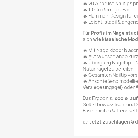
🔥 20 Airbrush Nailtips pr
🔥 10 Größen – je zwei T
🔥 Flammen-Design für 
🔥 Leicht, stabil & ange
Für
Profis im Nagelstud
sich
wie klassische Mod
🔥 Mit Nagelkleber blase
🔥 Auf Wunschlänge kür
🔥 Übergang Nageltip – N
Naturnagel zu befeilen
🔥 Gesamten Nailtip vors
🔥 Anschließend modelli
Versiegelungsgel) oder
A
Das Ergebnis:
coole, auf
Selbstbewusstsein und St
Fashionistas & Trendsett
👉
Jetzt zuschlagen & d