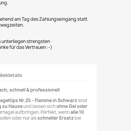
ung.
gehend am Tag des Zahlungseingang statt.
twegzeiten.
n unterliegen strengsten
ke für das Vertrauen :-)
ikeldetails
fach, schnell & professionell
ageltips Nr.25 – Flamme in Schwarz
sind
g zu Hause
und lassen sich
ohne Gel oder
urnagel aufbringen. Perfekt, wenn
alle 10
ollen oder nur als
schneller Ersatz
bei