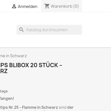
shopping_cart

Warenkorb
(0)
Anmelden
search
mme in Schwarz
PS BLIBOX 20 STÜCK –
ARZ
ktage
 fangen!
tips Nr.25 – Flamme in Schwarz
sind
der