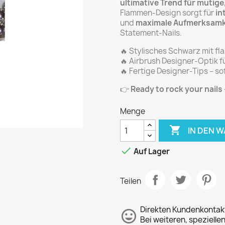
ultimative Trend für mutige
Flammen-Design sorgt für
in
und
maximale Aufmerksamk
Statement-Nails.
🔥 Stylisches Schwarz mit f
🔥 Airbrush Designer-Optik f
🔥 Fertige Designer-Tips – so
👉
Ready to rock your nails 
Menge

IN DEN 

Auf Lager
Teilen
Direkten Kundenkontak
Bei weiteren, spezielle