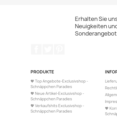
Erhalten Sie un
Neuigkeiten un
Sonderangebot
Facebook
Twitter
Pinterest
PRODUKTE
INFO
💖 Top Angebote-Exclusivshop -
Liefer
Schnäppchen Paradies
Rechtl
💖 Neue Artikel-Exclusivshop -
Allge
Schnäppchen Paradies
Impre
💖 Verkaufshits Exclusivshop -
💖 Kon
Schnäppchen Paradies
Schnä