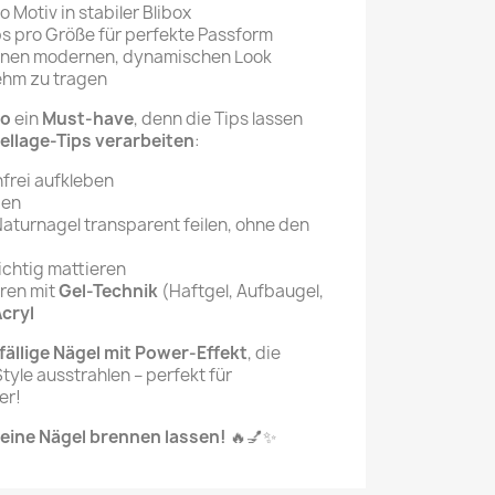
o Motiv in stabiler Blibox
ips pro Größe für perfekte Passform
einen modernen, dynamischen Look
nehm zu tragen
io
ein
Must-have
, denn die Tips lassen
ellage-Tips verarbeiten
:
nfrei aufkleben
zen
aturnagel transparent feilen, ohne den
ichtig mattieren
eren mit
Gel-Technik
(Haftgel, Aufbaugel,
cryl
fällige Nägel mit Power-Effekt
, die
yle ausstrahlen – perfekt für
er!
eine Nägel brennen lassen!
🔥💅✨