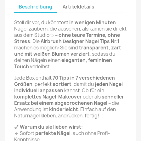
Beschreibung
Artikeldetails
Stell dir vor, du könntest
in wenigen Minuten
Nägel zaubern, die aussehen, als kämen sie direkt
aus dem Studio ✨ –
ohne teure Termine, ohne
Stress
. Die
Airbrush Designer Nagel Tips Nr.1
machen es möglich: Sie sind
transparent, zart
und mit weißen Blumen verziert
, sodass du
deinen Nägeln einen
eleganten, femininen
Touch
verleihst.
Jede Box enthält
70 Tips in 7 verschiedenen
Größen
, perfekt
sortiert
, damit du
jeden Nagel
individuell anpassen
kannst. Ob für ein
komplettes Nagel-Makeover
oder als
schneller
Ersatz bei einem abgebrochenen Nagel
– die
Anwendung ist
kinderleicht
. Einfach auf den
Naturnagel kleben, andrücken, fertig!
💅
Warum du sie lieben wirst:
🔹 Sofort
perfekte Nägel
, auch ohne Profi-
Kenntnisse