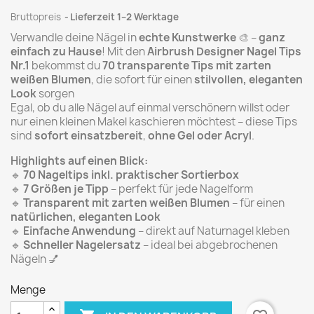
Bruttopreis
Lieferzeit 1–2 Werktage
Verwandle deine Nägel in
echte Kunstwerke
🎨 –
ganz
einfach zu Hause
! Mit den
Airbrush Designer Nagel Tips
Nr.1
bekommst du
70 transparente Tips mit zarten
weißen Blumen
, die sofort für einen
stilvollen, eleganten
Look
sorgen
Egal, ob du alle Nägel auf einmal verschönern willst oder
nur einen kleinen Makel kaschieren möchtest – diese Tips
sind
sofort einsatzbereit
,
ohne Gel oder Acryl
.
Highlights auf einen Blick:
🔹
70 Nageltips inkl. praktischer Sortierbox
🔹
7 Größen je Tipp
– perfekt für jede Nagelform
🔹
Transparent mit zarten weißen Blumen
– für einen
natürlichen, eleganten Look
🔹
Einfache Anwendung
– direkt auf Naturnagel kleben
🔹
Schneller Nagelersatz
– ideal bei abgebrochenen
Nägeln 💅
Menge