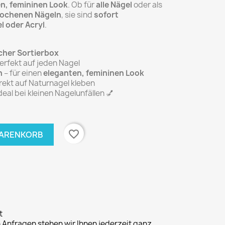
len, femininen Look
. Ob für
alle Nägel
oder als
brochenen Nägeln
, sie sind
sofort
l oder Acryl
.
scher Sortierbox
erfekt auf jeden Nagel
n
– für einen
eleganten, femininen Look
rekt auf Naturnagel kleben
deal bei kleinen Nagelunfällen 💅
favorite_border
WARENKORB
t
n Anfragen stehen wir Ihnen jederzeit ganz