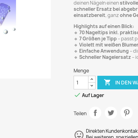
deinen Nägeln einen
stilvol
schneller Ersatz bei abge
einsatzbereit
, ganz
ohne Ge
Highlights auf einen Blick:
🔹
70 Nageltips inkl. prakti
🔹
7 Größen je Tipp
– passt p
🔹
Violett mit weißen Blume
🔹
Einfache Anwendung
– di
🔹
Schneller Nagelersatz
– i
Menge

IN DEN 

Auf Lager
Teilen
Direkten Kundenkontak
Bei weiteren, spezielle