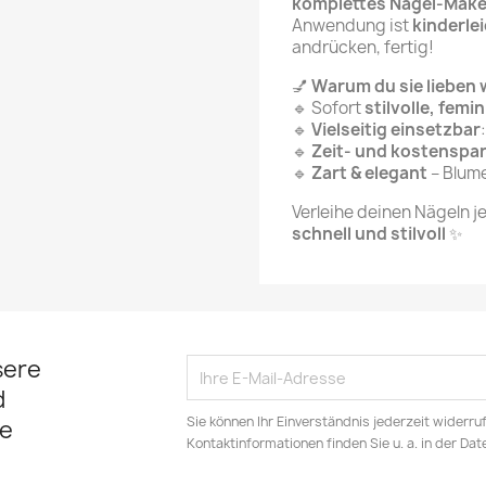
komplettes Nagel-Mak
Anwendung ist
kinderle
andrücken, fertig!
💅
Warum du sie lieben 
🔹 Sofort
stilvolle, femi
🔹
Vielseitig einsetzbar
🔹
Zeit- und kostenspa
🔹
Zart & elegant
– Blume
Verleihe deinen Nägeln j
schnell und stilvoll
✨
sere
d
Sie können Ihr Einverständnis jederzeit widerru
e
Kontaktinformationen finden Sie u. a. in der Da