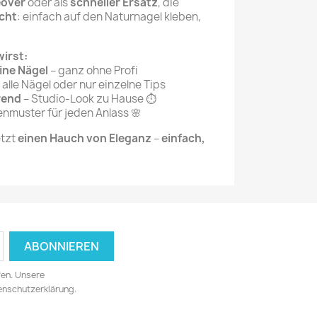
eover
oder als
schneller Ersatz
, die
icht
: einfach auf den Naturnagel kleben,
wirst:
nine Nägel
– ganz ohne Profi
: alle Nägel oder nur einzelne Tips
rend
– Studio-Look zu Hause ⏱️
nmuster für jeden Anlass 🌸
etzt
einen Hauch von Eleganz
–
einfach,
fen. Unsere
tenschutzerklärung.