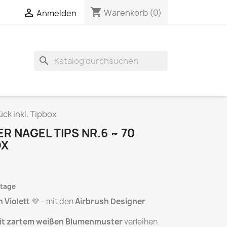
shopping_cart

Warenkorb
(0)
Anmelden
search
ck inkl. Tipbox
R NAGEL TIPS NR.6 ~ 70
OX
ktage
 Violett
💜 – mit den
Airbrush Designer
 mit zartem weißen Blumenmuster
verleihen