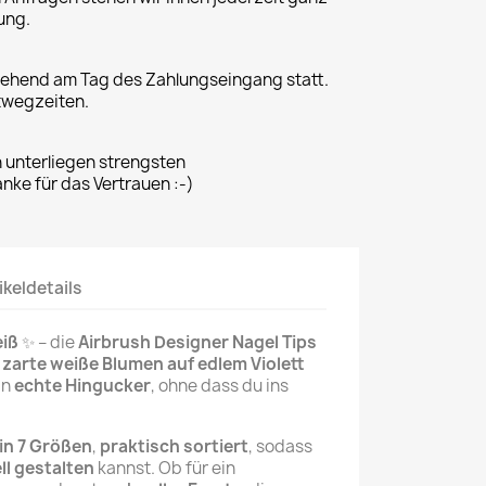
ung.
gehend am Tag des Zahlungseingang statt.
twegzeiten.
n unterliegen strengsten
ke für das Vertrauen :-)
ikeldetails
eiß
✨ – die
Airbrush Designer Nagel Tips
:
zarte weiße Blumen auf edlem Violett
in
echte Hingucker
, ohne dass du ins
 in 7 Größen
,
praktisch sortiert
, sodass
ll gestalten
kannst. Ob für ein