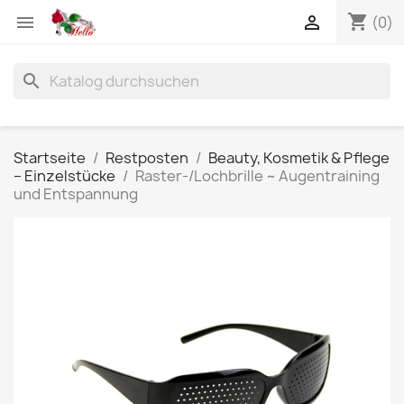
shopping_cart


(0)
search
Startseite
Restposten
Beauty, Kosmetik & Pflege
– Einzelstücke
Raster-/Lochbrille ~ Augentraining
und Entspannung