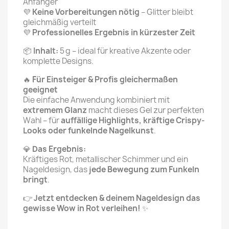
Anfänger
💜
Keine Vorbereitungen nötig
– Glitter bleibt
gleichmäßig verteilt
💜
Professionelles Ergebnis in kürzester Zeit
📦
Inhalt:
5 g – ideal für kreative Akzente oder
komplette Designs.
🔥
Für Einsteiger & Profis gleichermaßen
geeignet
Die einfache Anwendung kombiniert mit
extremem Glanz
macht dieses Gel zur perfekten
Wahl – für
auffällige Highlights, kräftige Crispy-
Looks oder funkelnde Nagelkunst
.
💎
Das Ergebnis:
Kräftiges Rot, metallischer Schimmer und ein
Nageldesign, das
jede Bewegung zum Funkeln
bringt
.
👉
Jetzt entdecken & deinem Nageldesign das
gewisse Wow in Rot verleihen!
✨