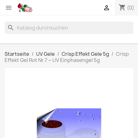
shopping_cart


(0)
search
Startseite
UV Gele
Crisp Effekt Gele 5g
Crisp
Effekt Gel Rot Nr.7 ~ UV Einphasengel 5g