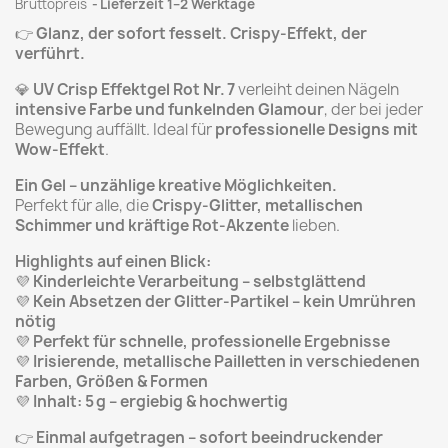
Bruttopreis
Lieferzeit 1–2 Werktage
👉
Glanz, der sofort fesselt. Crispy-Effekt, der
verführt.
💎
UV Crisp Effektgel Rot Nr. 7
verleiht deinen Nägeln
intensive Farbe und funkelnden Glamour
, der bei jeder
Bewegung auffällt. Ideal für
professionelle Designs mit
Wow-Effekt
.
Ein Gel – unzählige kreative Möglichkeiten.
Perfekt für alle, die
Crispy-Glitter, metallischen
Schimmer und kräftige Rot-Akzente
lieben.
Highlights auf einen Blick:
💜
Kinderleichte Verarbeitung – selbstglättend
💜
Kein Absetzen der Glitter-Partikel – kein Umrühren
nötig
💜
Perfekt für schnelle, professionelle Ergebnisse
💜
Irisierende, metallische Pailletten in verschiedenen
Farben, Größen & Formen
💜
Inhalt: 5 g – ergiebig & hochwertig
👉
Einmal aufgetragen – sofort beeindruckender