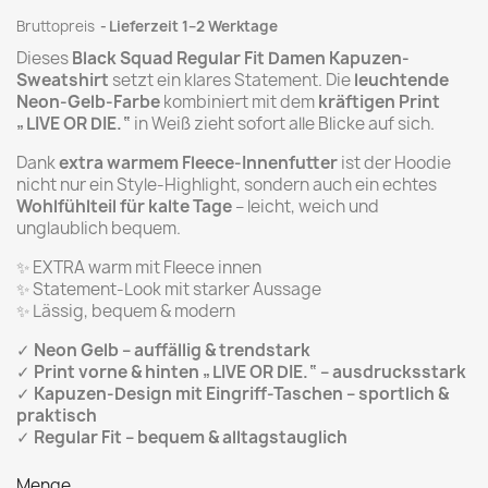
Bruttopreis
Lieferzeit 1–2 Werktage
Dieses
Black Squad Regular Fit Damen Kapuzen-
Sweatshirt
setzt ein klares Statement. Die
leuchtende
Neon-Gelb-Farbe
kombiniert mit dem
kräftigen Print
„LIVE OR DIE.“
in Weiß zieht sofort alle Blicke auf sich.
Dank
extra warmem Fleece-Innenfutter
ist der Hoodie
nicht nur ein Style-Highlight, sondern auch ein echtes
Wohlfühlteil für kalte Tage
– leicht, weich und
unglaublich bequem.
✨ EXTRA warm mit Fleece innen
✨ Statement-Look mit starker Aussage
✨ Lässig, bequem & modern
✓
Neon Gelb – auffällig & trendstark
✓
Print vorne & hinten „LIVE OR DIE.“ – ausdrucksstark
✓
Kapuzen-Design mit Eingriff-Taschen – sportlich &
praktisch
✓
Regular Fit – bequem & alltagstauglich
Menge