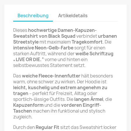
Beschreibung
Artikeldetails
Dieses
hochwertige Damen-Kapuzen-
Sweatshirt von Black Squad
verbindet
urbanen
Streetstyle
mit maximalem
Tragekomfort
. Die
intensive Neon-Gelb-Farbe
sorgt für einen
starken Auftritt, während der
weiße Schriftzug
„LIVE OR DIE.“
vorne und hinten ein
selbstbewusstes Statement setzt.
Das
weiche Fleece-Innenfutter
hält besonders
warm, ohne schwer zu wirken. Der Hoodie ist
leicht, kuschelig und extrem angenehm zu
tragen
– perfekt für Freizeit, Alltag oder
sportlich-lässige Outfits. Die
langen Ärmel
, die
Kapuzenform
und die
vorderen Eingriff-
Taschen
machen ihn funktional und stylisch
zugleich.
Durch den
Regular Fit
sitzt das Sweatshirt locker