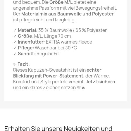
und bequem. Die
Größe M/L
bietet eine
angenehme Passform mit viel Bewegungsfreiheit.
Der
Materialmix aus Baumwolle und Polyester
ist pflegeleicht und langlebig.
✓
Material:
35 % Baumwolle / 65 % Polyester
✓
Größe:
M/L, Länge 70 cm
✓
Innenfutter:
EXTRA warmes Fleece
✓
Pflege:
Waschbar bei 30 °C
✓
Schnitt:
Regular Fit
✨
Fazit:
Dieses Kapuzen-Sweatshirt ist ein
echter
Blickfang mit Power-Statement
, der Wärme,
Komfort und Style perfekt vereint.
Jetzt sichern
und ein klares Zeichen setzen 💛🔥
Erhalten Sie unsere Neuigkeiten und