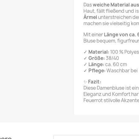
Das
weiche Material aus
Haut, fällt fließend und 
Ärmel
unterstreichen de
machen sie vielseitig ko
Mit einer
Länge von ca. 
Bluse bequem, figurfreun
✓
Material:
100 % Polyest
✓
Größe:
38/40
✓
Länge:
ca. 60 cm
✓
Pflege:
Waschbar bei
✨
Fazit:
Diese Damenbluse ist ei
Eleganz und Komfort har
Feuerrot stilvolle Akzent