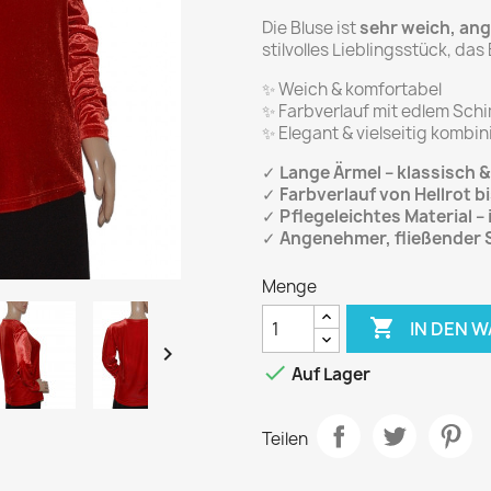
Die Bluse ist
sehr weich, an
stilvolles Lieblingsstück, da
✨ Weich & komfortabel
✨ Farbverlauf mit edlem Sch
✨ Elegant & vielseitig kombin
✓
Lange Ärmel – klassisch &
✓
Farbverlauf von Hellrot b
✓
Pflegeleichtes Material – 
✓
Angenehmer, fließender 
Menge

IN DEN 


Auf Lager
Teilen