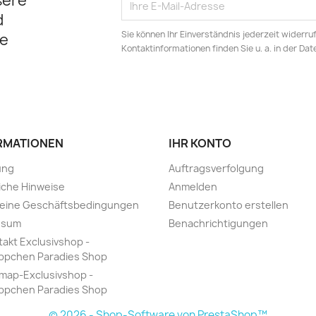
sere
d
Sie können Ihr Einverständnis jederzeit widerru
e
Kontaktinformationen finden Sie u. a. in der Da
RMATIONEN
IHR KONTO
ung
Auftragsverfolgung
iche Hinweise
Anmelden
meine Geschäftsbedingungen
Benutzerkonto erstellen
ssum
Benachrichtigungen
takt Exclusivshop -
ppchen Paradies Shop
emap-Exclusivshop -
ppchen Paradies Shop
© 2026 - Shop-Software von PrestaShop™