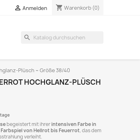
shopping_cart

Warenkorb
(0)
Anmelden
search
hglanz-Plüsch ~ Größe 38/40
UERROT HOCHGLANZ-PLÜSCH
ktage
use
begeistert mit ihrer
intensiven Farbe in
Farbspiel von Hellrot bis Feuerrot
, das dem
sstrahlung verleiht.