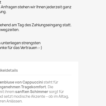
t
n Anfragen stehen wir Ihnen jederzeit ganz
ung.
gehend am Tag des Zahlungseingang statt.
twegzeiten.
n unterliegen strengsten
ke für das Vertrauen :-)
ikeldetails
enbluse von Cappuccini
steht für
angenehmen Tragekomfort
. Die
it ihrem
sanften Schimmer
sorgt für
 und setzt modische Akzente – ob im Alltag,
ren Anlässen.