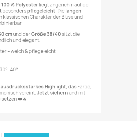
 100 % Polyester
liegt angenehm auf der
ist besonders
pflegeleicht
. Die
langen
n klassischen Charakter der Bluse und
mbinierbar.
60 cm
und der
Größe 38/40
sitzt die
dlich und elegant.
er – weich & pflegeleicht
 30°–40°
n
ausdrucksstarkes Highlight
, das Farbe,
monisch vereint.
Jetzt sichern
und mit
e setzen ❤️🔥