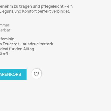
genehm zu tragen und pflegeleicht
– ein
s Eleganz und Komfort perfekt verbindet.
immer
ierbar
 feminin
is Feuerrot – ausdrucksstark
ideal für den Alltag
Stoff
favorite_border
WARENKORB