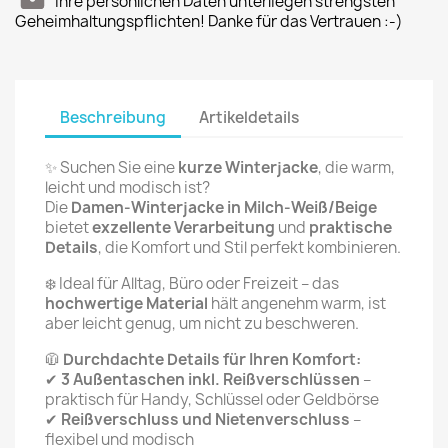
Ihre persönlichen Daten unterliegen strengsten
Geheimhaltungspflichten! Danke für das Vertrauen :-)
Beschreibung
Artikeldetails
✨ Suchen Sie eine
kurze Winterjacke
, die warm,
leicht und modisch ist?
Die
Damen-Winterjacke in Milch-Weiß/Beige
bietet
exzellente Verarbeitung
und
praktische
Details
, die Komfort und Stil perfekt kombinieren.
❄️ Ideal für Alltag, Büro oder Freizeit – das
hochwertige Material
hält angenehm warm, ist
aber leicht genug, um nicht zu beschweren.
🧥
Durchdachte Details für Ihren Komfort:
✔
3 Außentaschen inkl. Reißverschlüssen
–
praktisch für Handy, Schlüssel oder Geldbörse
✔
Reißverschluss und Nietenverschluss
–
flexibel und modisch