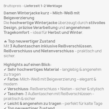
Bruttopreis
Lieferzeit 1–2 Werktage
Damen Winterjacke kurz – Milch-Weiß mit
Beigeverzierung
Die
hochwertige Winterjacke
überzeugt durch
stilvolles
Design, präzise Verarbeitung
und
angenehmen
Tragekomfort
– ideal für
Herbst und Winter
.
🔥
Top neuwertiger Zustand
Mit
3 Außentaschen inklusive Reißverschlüssen
,
Reißverschluss und Nietenverschluss
– praktisch und
sicher.
Highlights auf einen Blick:
✔
Sehr hochwertiges Material
– langlebig & angenehm
zu tragen
✔
Farbe:
Milch-Weiß mit Beigeverzierung – elegant &
modern
✔
Verschluss:
Reißverschluss + Nieten – sicher & stylisch
✔
Taschen:
3 Außentaschen mit Reißverschlüssen –
praktisch & sicher
✔
Leicht & angenehm zu tragen
– perfekt für kalte Tage
✔
Top neuwertiger Zustand