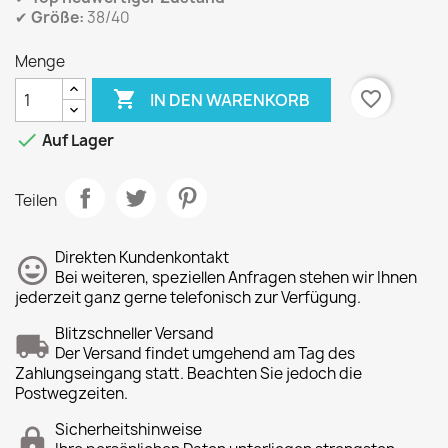
✔
Größe:
38/40
Menge

favorite_border
IN DEN WARENKORB

Auf Lager
Teilen
Direkten Kundenkontakt
Bei weiteren, speziellen Anfragen stehen wir Ihnen
jederzeit ganz gerne telefonisch zur Verfügung.
Blitzschneller Versand
Der Versand findet umgehend am Tag des
Zahlungseingang statt. Beachten Sie jedoch die
Postwegzeiten.
Sicherheitshinweise