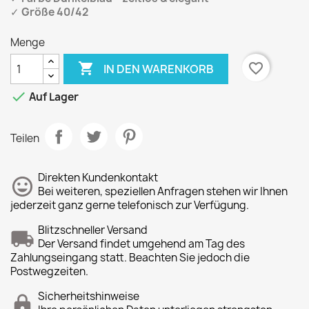
✓
Größe 40/42
Menge

favorite_border
IN DEN WARENKORB

Auf Lager
Teilen
Direkten Kundenkontakt
Bei weiteren, speziellen Anfragen stehen wir Ihnen
jederzeit ganz gerne telefonisch zur Verfügung.
Blitzschneller Versand
Der Versand findet umgehend am Tag des
Zahlungseingang statt. Beachten Sie jedoch die
Postwegzeiten.
Sicherheitshinweise