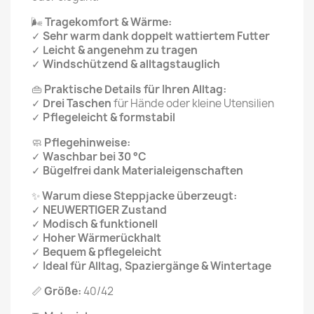
🌬️
Tragekomfort & Wärme:
✓
Sehr warm dank doppelt wattiertem Futter
✓
Leicht & angenehm zu tragen
✓
Windschützend & alltagstauglich
👜
Praktische Details für Ihren Alltag:
✓
Drei Taschen
für Hände oder kleine Utensilien
✓
Pflegeleicht & formstabil
🧼
Pflegehinweise:
✓
Waschbar bei 30 °C
✓
Bügelfrei dank Materialeigenschaften
✨
Warum diese Steppjacke überzeugt:
✓
NEUWERTIGER Zustand
✓
Modisch & funktionell
✓
Hoher Wärmerückhalt
✓
Bequem & pflegeleicht
✓
Ideal für Alltag, Spaziergänge & Wintertage
📏
Größe:
40/42