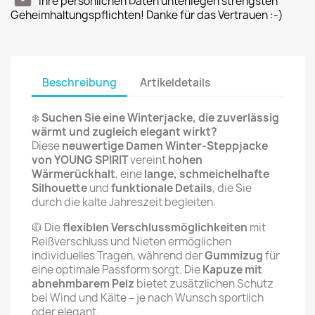
Ihre persönlichen Daten unterliegen strengsten
Geheimhaltungspflichten! Danke für das Vertrauen :-)
Beschreibung
Artikeldetails
❄️
Suchen Sie eine Winterjacke, die zuverlässig
wärmt und zugleich elegant wirkt?
Diese
neuwertige Damen Winter-Steppjacke
von YOUNG SPIRIT
vereint
hohen
Wärmerückhalt
, eine
lange, schmeichelhafte
Silhouette
und
funktionale Details
, die Sie
durch die kalte Jahreszeit begleiten.
🧥 Die
flexiblen Verschlussmöglichkeiten
mit
Reißverschluss und Nieten ermöglichen
individuelles Tragen, während der
Gummizug
für
eine optimale Passform sorgt. Die
Kapuze mit
abnehmbarem Pelz
bietet zusätzlichen Schutz
bei Wind und Kälte – je nach Wunsch sportlich
oder elegant.