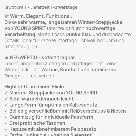
Bruttopreis
Lieferzeit 1–2 Werktage
💙
Warm. Elegant. Funktional.
Diese
sehr warme, lange Damen Winter-Steppjacke
von YOUNG SPIRIT
überzeugt durch
hochwertige
Verarbeitung
, ein zeitloses
Dunkelblau
und durchdachte
Details. Ideal für kalte Wintertage – stilvoll, bequem und
alltagstauglich.
🔥
NEUWERTIG – sofort tragbar
Leicht, angenehm zu tragen und pflegeleicht – eine
Winterjacke, die
Wärme, Komfort und modisches
Design
perfekt vereint.
Highlights auf einen Blick:
✓
Marken-Steppjacke von YOUNG SPIRIT
✓
Sehr warm & dennoch leicht
✓
Lange Form für optimalen Kälteschutz
✓
Beliebig verschließbar mit Reißverschluss & Nieten
✓
Gummizug für individuelle Passform
✓
Drei praktische Taschen
✓
Kapuze mit abnehmbarem Pelzbesatz
✓
Farbe Dunkelblau – zeitlos & elegant