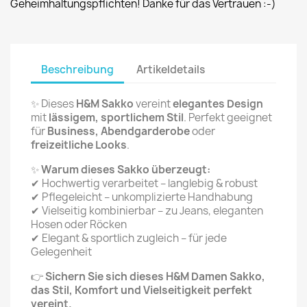
Geheimhaltungspflichten! Danke für das Vertrauen :-)
Beschreibung
Artikeldetails
✨ Dieses
H&M Sakko
vereint
elegantes Design
mit
lässigem, sportlichem Stil
. Perfekt geeignet
für
Business, Abendgarderobe
oder
freizeitliche Looks
.
✨
Warum dieses Sakko überzeugt:
✔ Hochwertig verarbeitet – langlebig & robust
✔ Pflegeleicht – unkomplizierte Handhabung
✔ Vielseitig kombinierbar – zu Jeans, eleganten
Hosen oder Röcken
✔ Elegant & sportlich zugleich – für jede
Gelegenheit
👉
Sichern Sie sich dieses H&M Damen Sakko,
das Stil, Komfort und Vielseitigkeit perfekt
vereint.