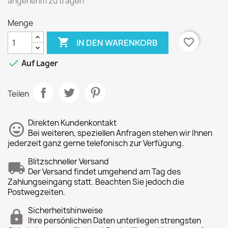
angenehm zu tragen
Menge

favorite_border
IN DEN WARENKORB

Auf Lager
Teilen
Direkten Kundenkontakt
Bei weiteren, speziellen Anfragen stehen wir Ihnen
jederzeit ganz gerne telefonisch zur Verfügung.
Blitzschneller Versand
Der Versand findet umgehend am Tag des
Zahlungseingang statt. Beachten Sie jedoch die
Postwegzeiten.
Sicherheitshinweise
Ihre persönlichen Daten unterliegen strengsten