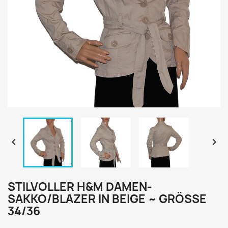


STILVOLLER H&M DAMEN-
SAKKO/BLAZER IN BEIGE ~ GRÖSSE 3
4/36