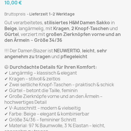
10,00 €
Bruttopreis
Lieferzeit 1–2 Werktage
Gut verarbeitetes,
stilisiertes H&M Damen Sakko
in
Beige
, langärmelig, mit
Kragen
,
2 Knopf-Taschen
und
Gürtel
, verziert mit
großen Zierknöpfen vorne und an
den Ärmeln
~
Größe 34/36
!!! Der Damen Blazer ist
NEUWERTIG
,
leicht
,
sehr
angenehm zu tragen
und
pflegeleicht
🧥
Durchdachte Details für Ihren Komfort:
✔ Langärmlig – klassisch & elegant
✔ Kragen – stilvoll & zeitlos
✔ Zwei seitliche Knopf-Taschen – praktisch & schick
✔ Gürtel – betont die Taille, feminin
✔ Große Zierknöpfe vorne und an den Ärmeln –
hochwertiges Detail
✔ V-Ausschnitt – modern & vielseitig
✔ Farbe: Beige – elegant & kombinierbar
✔ Größe 34/36 – femininer Schnitt
✔ Material: 97 % Baumwolle, 3 % Elastan – leicht,