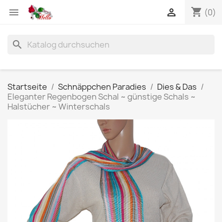
shopping_cart


(0)
search
Startseite
Schnäppchen Paradies
Dies & Das
Eleganter Regenbogen Schal ~ günstige Schals ~
Halstücher ~ Winterschals