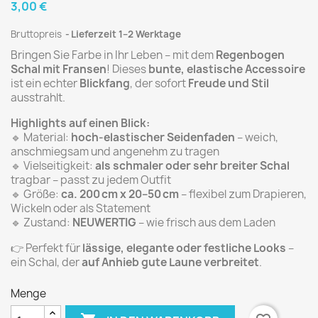
3,00 €
Bruttopreis
Lieferzeit 1–2 Werktage
Bringen Sie Farbe in Ihr Leben – mit dem
Regenbogen
Schal mit Fransen
! Dieses
bunte, elastische Accessoire
ist ein echter
Blickfang
, der sofort
Freude und Stil
ausstrahlt.
Highlights auf einen Blick:
🔹 Material:
hoch-elastischer Seidenfaden
– weich,
anschmiegsam und angenehm zu tragen
🔹 Vielseitigkeit:
als schmaler oder sehr breiter Schal
tragbar – passt zu jedem Outfit
🔹 Größe:
ca. 200 cm x 20–50 cm
– flexibel zum Drapieren,
Wickeln oder als Statement
🔹 Zustand:
NEUWERTIG
– wie frisch aus dem Laden
👉 Perfekt für
lässige, elegante oder festliche Looks
–
ein Schal, der
auf Anhieb gute Laune verbreitet
.
Menge