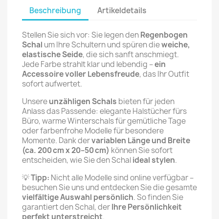
Beschreibung
Artikeldetails
Stellen Sie sich vor: Sie legen den
Regenbogen
Schal
um Ihre Schultern und spüren die
weiche,
elastische Seide
, die sich sanft anschmiegt.
Jede Farbe strahlt klar und lebendig –
ein
Accessoire voller Lebensfreude
, das Ihr Outfit
sofort aufwertet.
Unsere
unzähligen Schals
bieten für jeden
Anlass das Passende: elegante Halstücher fürs
Büro, warme Winterschals für gemütliche Tage
oder farbenfrohe Modelle für besondere
Momente. Dank der
variablen Länge und Breite
(ca. 200 cm x 20–50 cm)
können Sie sofort
entscheiden, wie Sie den Schal
ideal stylen
.
💡
Tipp:
Nicht alle Modelle sind online verfügbar –
besuchen Sie uns und entdecken Sie die gesamte
vielfältige Auswahl persönlich
. So finden Sie
garantiert den Schal, der
Ihre Persönlichkeit
perfekt unterstreicht
.