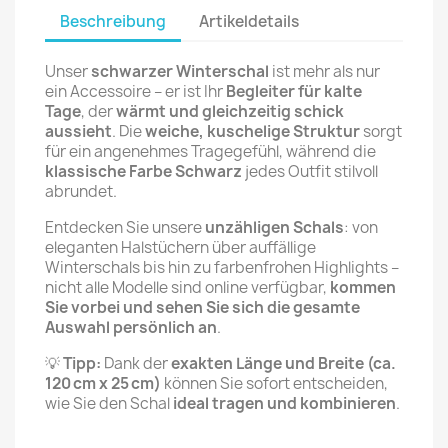
Beschreibung
Artikeldetails
Unser
schwarzer Winterschal
ist mehr als nur
ein Accessoire – er ist Ihr
Begleiter für kalte
Tage
, der
wärmt und gleichzeitig schick
aussieht
. Die
weiche, kuschelige Struktur
sorgt
für ein angenehmes Tragegefühl, während die
klassische Farbe Schwarz
jedes Outfit stilvoll
abrundet.
Entdecken Sie unsere
unzähligen Schals
: von
eleganten Halstüchern über auffällige
Winterschals bis hin zu farbenfrohen Highlights –
nicht alle Modelle sind online verfügbar,
kommen
Sie vorbei und sehen Sie sich die gesamte
Auswahl persönlich an
.
💡
Tipp:
Dank der
exakten Länge und Breite (ca.
120 cm x 25 cm)
können Sie sofort entscheiden,
wie Sie den Schal
ideal tragen und kombinieren
.