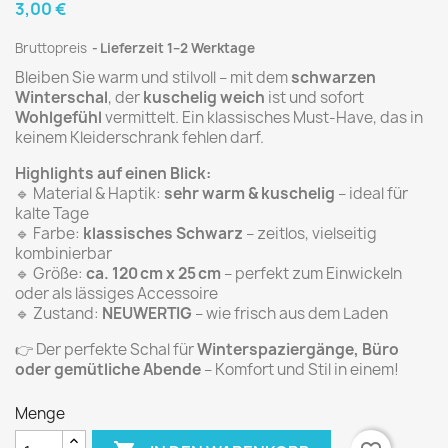
3,00 €
Bruttopreis
Lieferzeit 1–2 Werktage
Bleiben Sie warm und stilvoll – mit dem
schwarzen
Winterschal
, der
kuschelig weich
ist und sofort
Wohlgefühl
vermittelt. Ein klassisches Must-Have, das in
keinem Kleiderschrank fehlen darf.
Highlights auf einen Blick:
🔹 Material & Haptik:
sehr warm & kuschelig
– ideal für
kalte Tage
🔹 Farbe:
klassisches Schwarz
– zeitlos, vielseitig
kombinierbar
🔹 Größe:
ca. 120 cm x 25 cm
– perfekt zum Einwickeln
oder als lässiges Accessoire
🔹 Zustand:
NEUWERTIG
– wie frisch aus dem Laden
👉 Der perfekte Schal für
Winterspaziergänge, Büro
oder gemütliche Abende
– Komfort und Stil in einem!
Menge