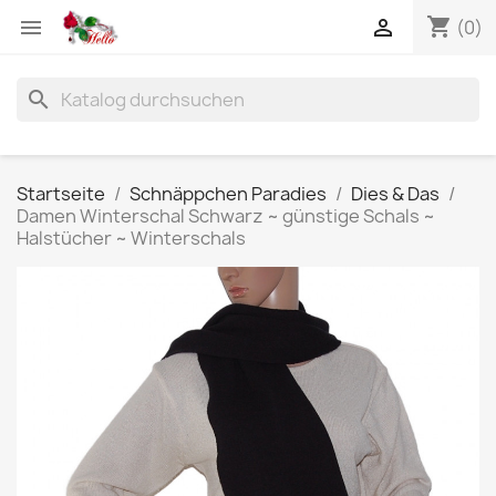
shopping_cart


(0)
search
Startseite
Schnäppchen Paradies
Dies & Das
Damen Winterschal Schwarz ~ günstige Schals ~
Halstücher ~ Winterschals