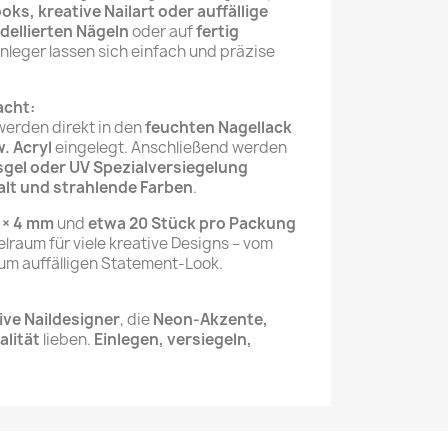
s, kreative Nailart oder auffällige
dellierten Nägeln
oder auf
fertig
Einleger lassen sich einfach und präzise
acht:
erden direkt in den
feuchten Nagellack
. Acryl
eingelegt. Anschließend werden
gel oder UV Spezialversiegelung
alt und strahlende Farben
.
2 × 4 mm
und
etwa 20 Stück pro Packung
lraum für viele kreative Designs – vom
um auffälligen Statement-Look.
ive Naildesigner
, die
Neon-Akzente,
alität
lieben.
Einlegen, versiegeln,