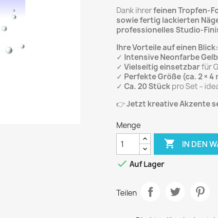
Dank ihrer
feinen Tropfen-F
sowie fertig lackierten Näg
professionelles Studio-Fin
Ihre Vorteile auf einen Blick:
✓
Intensive Neonfarbe Gelb
✓
Vielseitig einsetzbar
für G
✓
Perfekte Größe (ca. 2 × 4
✓
Ca. 20 Stück
pro Set – idea
👉
Jetzt kreative Akzente 
Menge

IN DEN 

Auf Lager
Teilen