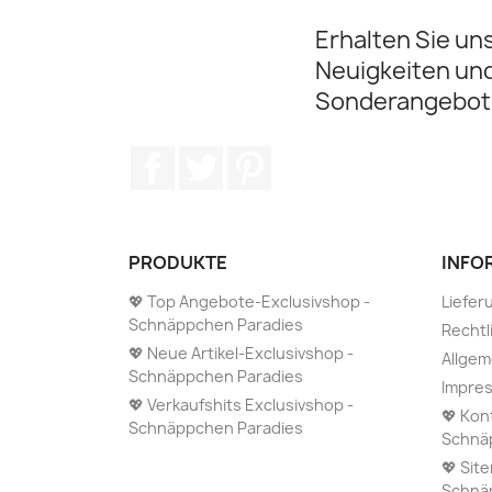
Erhalten Sie un
Neuigkeiten un
Sonderangebot
Facebook
Twitter
Pinterest
PRODUKTE
INFO
💖 Top Angebote-Exclusivshop -
Liefer
Schnäppchen Paradies
Rechtl
💖 Neue Artikel-Exclusivshop -
Allge
Schnäppchen Paradies
Impre
💖 Verkaufshits Exclusivshop -
💖 Kon
Schnäppchen Paradies
Schnä
💖 Sit
Schnä