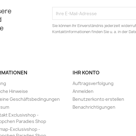
sere
d
Sie können Ihr Einverständnis jederzeit widerru
e
Kontaktinformationen finden Sie u. a. in der Da
RMATIONEN
IHR KONTO
ung
Auftragsverfolgung
iche Hinweise
Anmelden
meine Geschäftsbedingungen
Benutzerkonto erstellen
ssum
Benachrichtigungen
takt Exclusivshop -
ppchen Paradies Shop
emap-Exclusivshop -
ppchen Paradies Shop