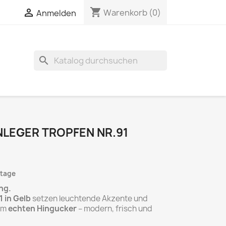
shopping_cart

Warenkorb
(0)
Anmelden
search
INLEGER TROPFEN NR.91
ktage
ng.
1 in Gelb
setzen leuchtende Akzente und
um
echten Hingucker
– modern, frisch und