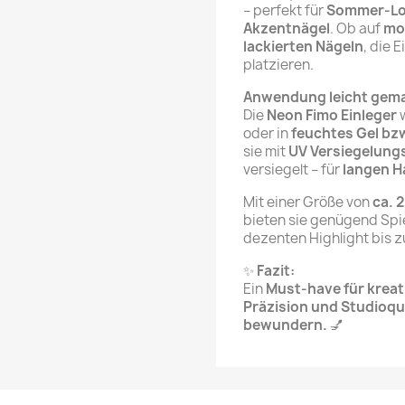
– perfekt für
Sommer-Look
Akzentnägel
. Ob auf
mo
lackierten Nägeln
, die 
platzieren.
Anwendung leicht gem
Die
Neon Fimo Einleger
w
oder in
feuchtes Gel bzw
sie mit
UV Versiegelungs
versiegelt – für
langen H
Mit einer Größe von
ca. 
bieten sie genügend Spie
dezenten Highlight bis z
✨
Fazit:
Ein
Must-have für kreat
Präzision und Studioqu
bewundern.
💅