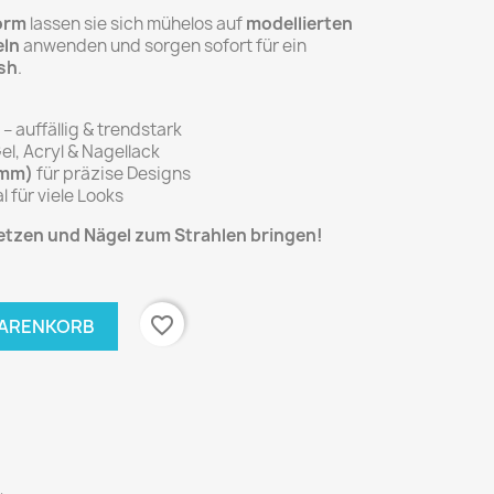
orm
lassen sie sich mühelos auf
modellierten
eln
anwenden und sorgen sofort für ein
ish
.
– auffällig & trendstark
el, Acryl & Nagellack
 mm)
für präzise Designs
l für viele Looks
setzen und Nägel zum Strahlen bringen!
favorite_border
WARENKORB