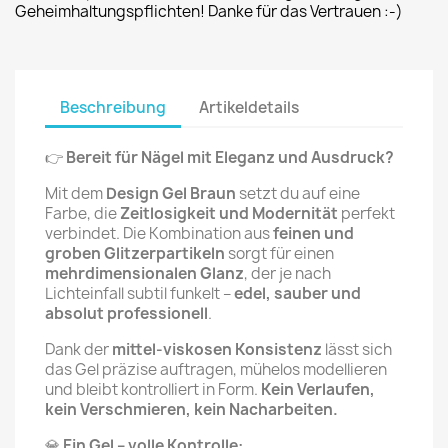
Geheimhaltungspflichten! Danke für das Vertrauen :-)
Beschreibung
Artikeldetails
👉
Bereit für Nägel mit Eleganz und Ausdruck?
Mit dem
Design Gel Braun
setzt du auf eine
Farbe, die
Zeitlosigkeit und Modernität
perfekt
verbindet. Die Kombination aus
feinen und
groben Glitzerpartikeln
sorgt für einen
mehrdimensionalen Glanz
, der je nach
Lichteinfall subtil funkelt –
edel, sauber und
absolut professionell
.
Dank der
mittel-viskosen Konsistenz
lässt sich
das Gel präzise auftragen, mühelos modellieren
und bleibt kontrolliert in Form.
Kein Verlaufen,
kein Verschmieren, kein Nacharbeiten.
💎
Ein Gel – volle Kontrolle: