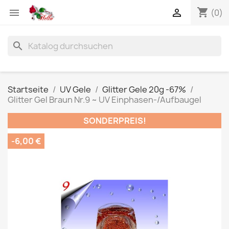
shopping_cart


(0)
search
Startseite
UV Gele
Glitter Gele 20g -67%
Glitter Gel Braun Nr.9 ~ UV Einphasen-/Aufbaugel
SONDERPREIS!
-6,00 €