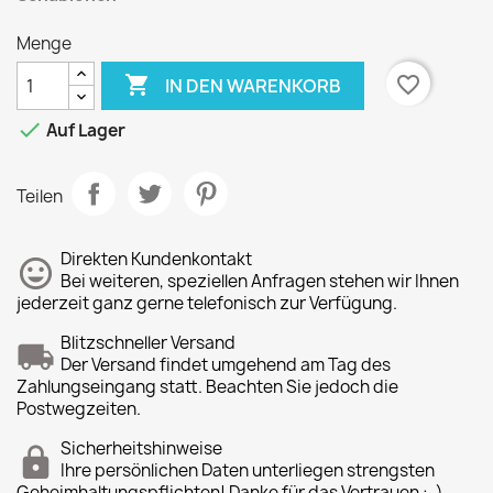
Menge

favorite_border
IN DEN WARENKORB

Auf Lager
Teilen
Direkten Kundenkontakt
Bei weiteren, speziellen Anfragen stehen wir Ihnen
jederzeit ganz gerne telefonisch zur Verfügung.
Blitzschneller Versand
Der Versand findet umgehend am Tag des
Zahlungseingang statt. Beachten Sie jedoch die
Postwegzeiten.
Sicherheitshinweise
Ihre persönlichen Daten unterliegen strengsten
Geheimhaltungspflichten! Danke für das Vertrauen :-)