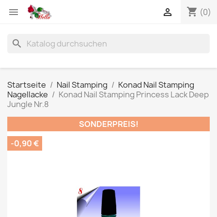
shopping_cart


(0)
search
Startseite
Nail Stamping
Konad Nail Stamping
Nagellacke
Konad Nail Stamping Princess Lack Deep
Jungle Nr.8
SONDERPREIS!
-0,90 €