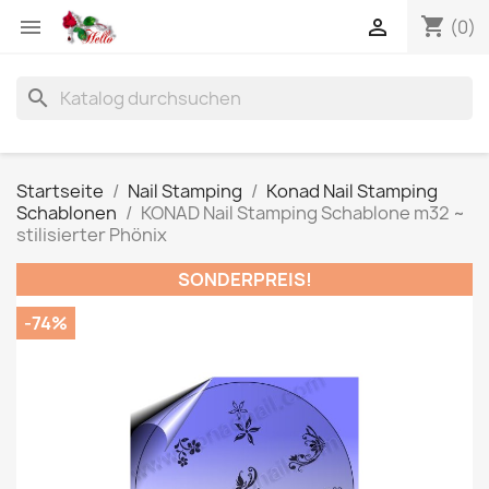
shopping_cart


(0)
search
Startseite
Nail Stamping
Konad Nail Stamping
Schablonen
KONAD Nail Stamping Schablone m32 ~
stilisierter Phönix
SONDERPREIS!
-74%