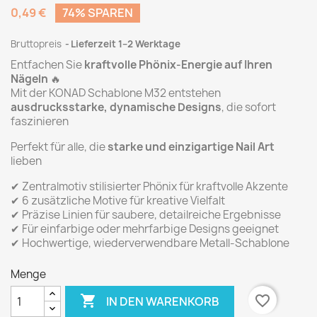
0,49 €
74% SPAREN
Bruttopreis
Lieferzeit 1–2 Werktage
Entfachen Sie
kraftvolle Phönix-Energie auf Ihren
Nägeln
🔥
Mit der KONAD Schablone M32 entstehen
ausdrucksstarke, dynamische Designs
, die sofort
faszinieren
Perfekt für alle, die
starke und einzigartige Nail Art
lieben
✔ Zentralmotiv stilisierter Phönix für kraftvolle Akzente
✔ 6 zusätzliche Motive für kreative Vielfalt
✔ Präzise Linien für saubere, detailreiche Ergebnisse
✔ Für einfarbige oder mehrfarbige Designs geeignet
✔ Hochwertige, wiederverwendbare Metall-Schablone
Menge

favorite_border
IN DEN WARENKORB