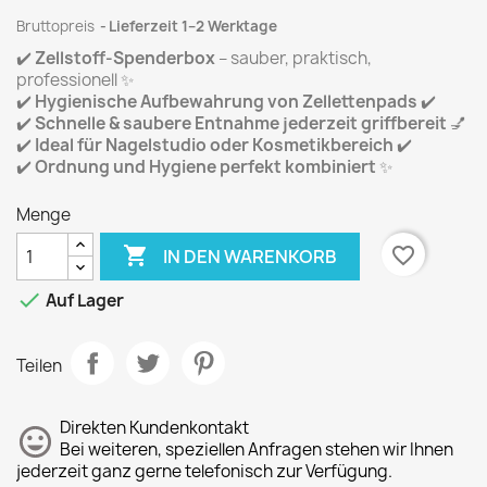
Bruttopreis
Lieferzeit 1–2 Werktage
✔️
Zellstoff-Spenderbox
– sauber, praktisch,
professionell ✨
✔️
Hygienische Aufbewahrung von Zellettenpads
✔️
✔️
Schnelle & saubere Entnahme jederzeit griffbereit
💅
✔️
Ideal für Nagelstudio oder Kosmetikbereich
✔️
✔️
Ordnung und Hygiene perfekt kombiniert
✨
Menge

favorite_border
IN DEN WARENKORB

Auf Lager
Teilen
Direkten Kundenkontakt
Bei weiteren, speziellen Anfragen stehen wir Ihnen
jederzeit ganz gerne telefonisch zur Verfügung.