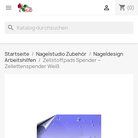
shopping_cart


(0)
search
Startseite
Nagelstudio Zubehör
Nageldesign
Arbeitshilfen
Zellstoffpads Spender ~
Zellettenspender Weiß