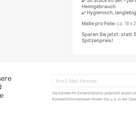
✔️
50 Stück im Set – per
Heimgebrauch
✔️
Hygienisch, langlebig
Maße pro Feile:
ca. 18 x 
Sparen Sie jetzt: statt 
Spitzenpreis!
sere
d
Sie können Ihr Einverständnis jederzeit widerru
e
Kontaktinformationen finden Sie u. a. in der Da