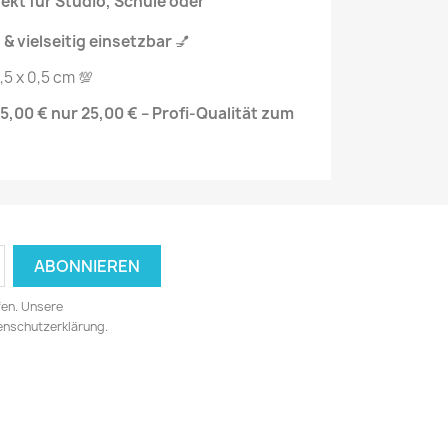
fekt für Studio, Schule oder
 & vielseitig einsetzbar
💅
2,5 x 0,5 cm 💯
35,00 € nur 25,00 € – Profi-Qualität zum
fen. Unsere
tenschutzerklärung.