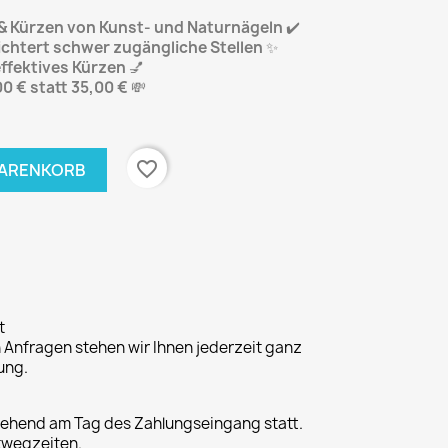
n & Kürzen von Kunst- und Naturnägeln
✔️
ichtert schwer zugängliche Stellen
✨
ffektives Kürzen
💅
0 € statt 35,00 €
💸
favorite_border
WARENKORB
t
n Anfragen stehen wir Ihnen jederzeit ganz
ung.
gehend am Tag des Zahlungseingang statt.
twegzeiten.