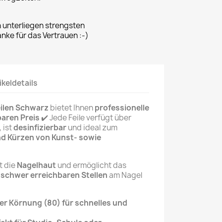
n unterliegen strengsten
ke für das Vertrauen :-)
ikeldetails
eilen Schwarz
bietet Ihnen
professionelle
aren Preis
✔️ Jede Feile verfügt über
, ist
desinfizierbar
und ideal zum
und Kürzen von Kunst- sowie
t die
Nagelhaut
und ermöglicht das
n schwer erreichbaren Stellen
am Nagel
er Körnung (80) für schnelles und