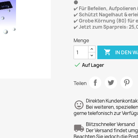
⚫
✔️
Für Befeilen, Aufpoliere
✔️
Schützt Nagelhaut & erle
✔️
Grobe Körnung (80) für e
✔️
Jetzt zum Sparpreis: 25,0
Menge

IN DEN 

Auf Lager
Teilen
Direkten Kundenkontak
Bei weiteren, spezielle
gerne telefonisch zur Verfüg
Blitzschneller Versand
Der Versand findet um
Beachten Sie jedoch die Pos