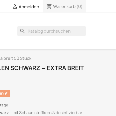
shopping_cart

Warenkorb
(0)
Anmelden
search
a breit 50 Stück
LEN SCHWARZ ~ EXTRA BREIT
00 €
ktage
hwarz
– mit Schaumstoffkern & desinfizierbar