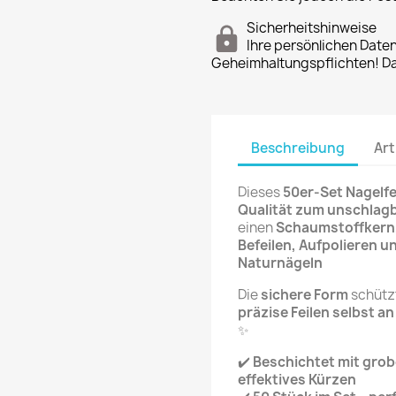
Sicherheitshinweise
Ihre persönlichen Date
Geheimhaltungspflichten! Dan
Beschreibung
Art
Dieses
50er-Set Nagelf
Qualität zum unschlagb
einen
Schaumstoffkern
Befeilen, Aufpolieren 
Naturnägeln
Die
sichere Form
schütz
präzise Feilen selbst a
✨
✔️
Beschichtet mit grob
effektives Kürzen