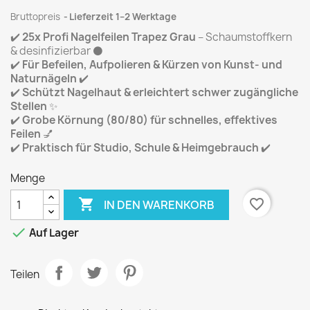
Bruttopreis
Lieferzeit 1–2 Werktage
✔️
25x Profi Nagelfeilen Trapez Grau
– Schaumstoffkern
& desinfizierbar ⚫
✔️
Für Befeilen, Aufpolieren & Kürzen von Kunst- und
Naturnägeln
✔️
✔️
Schützt Nagelhaut & erleichtert schwer zugängliche
Stellen
✨
✔️
Grobe Körnung (80/80) für schnelles, effektives
Feilen
💅
✔️
Praktisch für Studio, Schule & Heimgebrauch
✔️
Menge

favorite_border
IN DEN WARENKORB

Auf Lager
Teilen