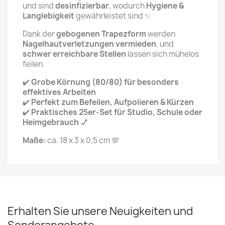
und sind
desinfizierbar
, wodurch
Hygiene &
Langlebigkeit
gewährleistet sind ✨
Dank der
gebogenen Trapezform
werden
Nagelhautverletzungen vermieden
, und
schwer erreichbare Stellen
lassen sich mühelos
feilen.
✔️
Grobe Körnung (80/80) für besonders
effektives Arbeiten
✔️
Perfekt zum Befeilen, Aufpolieren & Kürzen
✔️
Praktisches 25er-Set für Studio, Schule oder
Heimgebrauch
💅
Maße:
ca. 18 x 3 x 0,5 cm 💯
Erhalten Sie unsere Neuigkeiten und