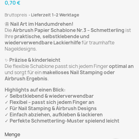
0,70 €
Bruttopreis
Lieferzeit 1–2 Werktage
🦋
Nail Art im Handumdrehen!
Die
Airbrush Papier Schablone Nr.3 – Schmetterling
ist
Ihre
praktische, selbstklebende und
wiederverwendbare Lackierhilfe
für traumhafte
Nageldesigns.
✨
Präzise & kinderleicht
Die flexible Schablone passt sich jedem Finger
optimal an
und sorgt für ein
makelloses Nail Stamping oder
Airbrush Ergebnis
.
Highlights auf einen Blick:
✓
Selbstklebend & wiederverwendbar
✓
Flexibel – passt sich jedem Finger an
✓
Für Nail Stamping & Airbrush Designs
✓
Einfach abziehen, aufkleben & lackieren
✓
Perfekte Schmetterling-Muster spielend leicht
Menge