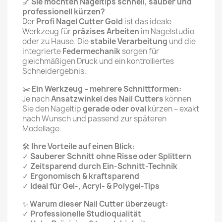
💅
Sie möchten Nageltips schnell, sauber und
professionell kürzen?
Der
Profi Nagel Cutter Gold
ist das ideale
Werkzeug für
präzises Arbeiten
im Nagelstudio
oder zu Hause. Die
stabile Verarbeitung
und die
integrierte
Federmechanik
sorgen für
gleichmäßigen Druck und ein kontrolliertes
Schneidergebnis.
✂️
Ein Werkzeug – mehrere Schnittformen:
Je nach
Ansatzwinkel des Nail Cutters
können
Sie den Nageltip
gerade oder oval
kürzen – exakt
nach Wunsch und passend zur späteren
Modellage.
🛠️
Ihre Vorteile auf einen Blick:
✓
Sauberer Schnitt ohne Risse oder Splittern
✓
Zeitsparend durch Ein-Schnitt-Technik
✓
Ergonomisch & kraftsparend
✓
Ideal für Gel-, Acryl- & Polygel-Tips
✨
Warum dieser Nail Cutter überzeugt:
✓
Professionelle Studioqualität