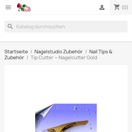
shopping_cart


(0)
search
Startseite
Nagelstudio Zubehör
Nail Tips &
Zubehör
Tip Cutter ~ Nagelcutter Gold