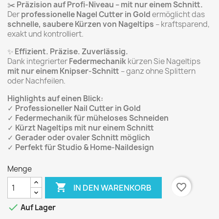
✂️
Präzision auf Profi-Niveau – mit nur einem Schnitt.
Der
professionelle Nagel Cutter in Gold
ermöglicht das
schnelle, saubere Kürzen von Nageltips
– kraftsparend,
exakt und kontrolliert.
✨
Effizient. Präzise. Zuverlässig.
Dank integrierter
Federmechanik
kürzen Sie Nageltips
mit nur einem Knipser-Schnitt
– ganz ohne Splittern
oder Nachfeilen.
Highlights auf einen Blick:
✓
Professioneller Nail Cutter in Gold
✓
Federmechanik für müheloses Schneiden
✓
Kürzt Nageltips mit nur einem Schnitt
✓
Gerader oder ovaler Schnitt möglich
✓
Perfekt für Studio & Home-Naildesign
Menge

favorite_border
IN DEN WARENKORB

Auf Lager