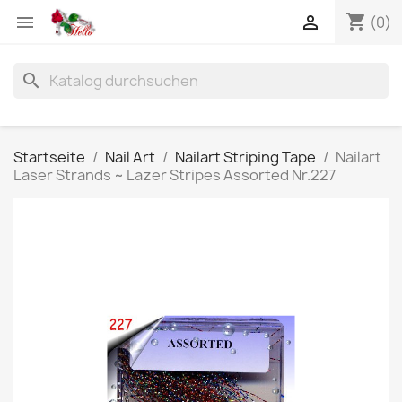
shopping_cart


(0)
search
Startseite
Nail Art
Nailart Striping Tape
Nailart
Laser Strands ~ Lazer Stripes Assorted Nr.227