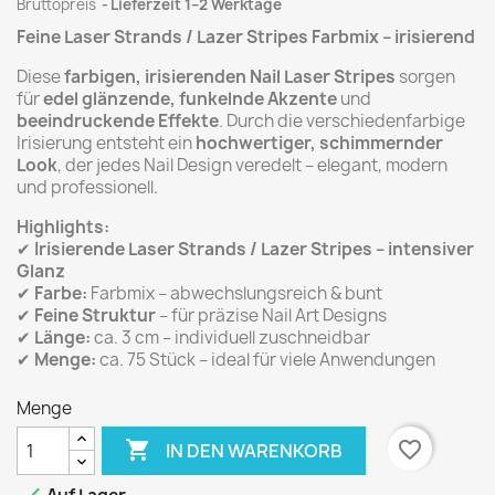
Bruttopreis
Lieferzeit 1–2 Werktage
Feine Laser Strands / Lazer Stripes Farbmix – irisierend
Diese
farbigen, irisierenden Nail Laser Stripes
sorgen
für
edel glänzende, funkelnde Akzente
und
beeindruckende Effekte
. Durch die verschiedenfarbige
Irisierung entsteht ein
hochwertiger, schimmernder
Look
, der jedes Nail Design veredelt – elegant, modern
und professionell.
Highlights:
✔
Irisierende Laser Strands / Lazer Stripes – intensiver
Glanz
✔
Farbe:
Farbmix – abwechslungsreich & bunt
✔
Feine Struktur
– für präzise Nail Art Designs
✔
Länge:
ca. 3 cm – individuell zuschneidbar
✔
Menge:
ca. 75 Stück – ideal für viele Anwendungen
Menge

favorite_border
IN DEN WARENKORB