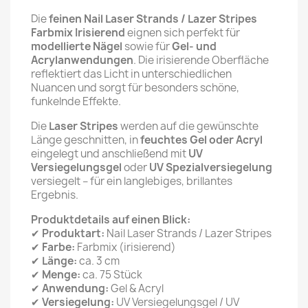
Die
feinen Nail Laser Strands / Lazer Stripes
Farbmix Irisierend
eignen sich perfekt für
modellierte Nägel
sowie für
Gel- und
Acrylanwendungen
. Die irisierende Oberfläche
reflektiert das Licht in unterschiedlichen
Nuancen und sorgt für besonders schöne,
funkelnde Effekte.
Die
Laser Stripes
werden auf die gewünschte
Länge geschnitten, in
feuchtes Gel oder Acryl
eingelegt und anschließend mit
UV
Versiegelungsgel
oder
UV Spezialversiegelung
versiegelt – für ein langlebiges, brillantes
Ergebnis.
Produktdetails auf einen Blick:
✔
Produktart:
Nail Laser Strands / Lazer Stripes
✔
Farbe:
Farbmix (irisierend)
✔
Länge:
ca. 3 cm
✔
Menge:
ca. 75 Stück
✔
Anwendung:
Gel & Acryl
✔
Versiegelung:
UV Versiegelungsgel / UV