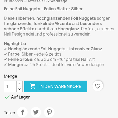
Bruttopreis
Lieferzeit 1–2 Werktage
Feine Foil Nuggets – Folien Blätter Silber
Diese
silbernen, hochglänzenden Foil Nuggets
sorgen
für
glänzende, funkelnde Akzente
und
besonders
schöne Effekte
durch ihren
Hochglanz
. Perfekt, um jedes
Nail Design edel und professionell zu veredeln.
Highlights:
✔
Hochglänzende Foil Nuggets – intensiver Glanz
✔
Farbe:
Silber – edel & zeitlos
✔
Feine Größe:
ca. 3 x 3 cm – für präzise Nail Art
✔
Menge:
ca. 25 Stück – ideal für viele Anwendungen
Menge

favorite_border
IN DEN WARENKORB

Auf Lager
Teilen