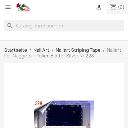
shopping_cart


(0)
search
Startseite
Nail Art
Nailart Striping Tape
Nailart
Foil Nuggets ~ Folien Blätter Silver Nr.228