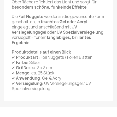
Oberfläche reflektiert das Licht und sorgt für
besonders schöne, funkelnde Effekte
.
Die
Foil Nuggets
werden in die gewünschte Form
geschnitten, in
feuchtes Gel oder Acryl
eingelegt und anschließend mit
UV
Versiegelungsgel
oder
UV Spezialversiegelung
versiegelt – für ein
langlebiges, brillantes
Ergebnis
.
Produktdetails auf einen Blick:
✔
Produktart:
Foil Nuggets / Folien Blätter
✔
Farbe:
Silber
✔
Größe:
ca. 3 x 3 cm
✔
Menge:
ca. 25 Stück
✔
Anwendung:
Gel & Acryl
✔
Versiegelung:
UV Versiegelungsgel / UV
Spezialversiegelung