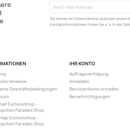
sere
d
Sie können Ihr Einverständnis jederzeit widerru
e
Kontaktinformationen finden Sie u. a. in der Da
RMATIONEN
IHR KONTO
ung
Auftragsverfolgung
iche Hinweise
Anmelden
meine Geschäftsbedingungen
Benutzerkonto erstellen
ssum
Benachrichtigungen
takt Exclusivshop -
ppchen Paradies Shop
emap-Exclusivshop -
ppchen Paradies Shop