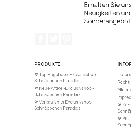
Erhalten Sie un
Neuigkeiten un
Sonderangebot
Facebook
Twitter
Pinterest
PRODUKTE
INFO
💖 Top Angebote-Exclusivshop -
Liefer
Schnäppchen Paradies
Rechtl
💖 Neue Artikel-Exclusivshop -
Allge
Schnäppchen Paradies
Impre
💖 Verkaufshits Exclusivshop -
💖 Kon
Schnäppchen Paradies
Schnä
💖 Sit
Schnä