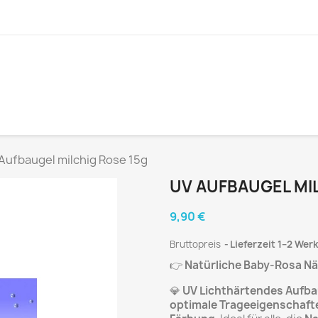
Aufbaugel milchig Rose 15g
UV AUFBAUGEL MI
9,90 €
Bruttopreis
Lieferzeit 1–2 Wer
👉
Natürliche Baby-Rosa Näg
💎
UV Lichthärtendes Aufbau
optimale Trageeigenschafte