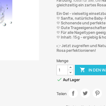
Färbung
. Ideal für alle, die
Na
gleichzeitig ein zartes Rosa
Ein Gel – vielseitig einsetzb
💛
Sanfte, natürliche Baby-
💛
Schonende und perfekte 
💛
Gute Trageeigenschaften 
💛
Für alle Nageltypen geei
💛
Inhalt: 15 g – ergiebig & 
👉
Jetzt zugreifen und Natu
Rosa perfektionieren!
Menge

IN DEN 

Auf Lager
Teilen