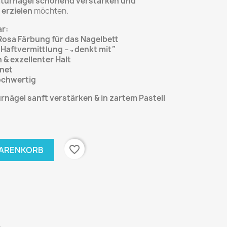
turnägel schonend verstärken und
 erzielen
möchten.
ar:
Rosa Färbung für das Nagelbett
Haftvermittlung – „denkt mit“
& exzellenter Halt
gnet
hochwertig
rnägel sanft verstärken & in zartem Pastell
favorite_border
WARENKORB