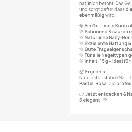
natürlich betont. Das Ge
und sorgt dafür, dass
di
ebenmäßig
wird.
💎
Ein Gel – volle Kontrol
💛
Schonend & säurefrei
💛
Natürliche Baby-Rosa
💛
Exzellente Haftung &
💛
Gute Trageeigenschaf
💛
Für alle Nageltypen g
💛
Inhalt: 15 g – ideal 
📦
Ergebnis:
Natürliche, stabile Nägel
Pastell Rosa
, die
profes
👉
Jetzt entdecken & Nä
& elegant!
💛