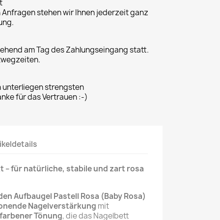
t
n Anfragen stehen wir Ihnen jederzeit ganz
ung.
gehend am Tag des Zahlungseingang statt.
twegzeiten.
n unterliegen strengsten
ke für das Vertrauen :-)
ikeldetails
 – für natürliche, stabile und zart rosa
den Aufbaugel Pastell Rosa (Baby Rosa)
honende Nagelverstärkung
mit
afarbener Tönung
, die das Nagelbett