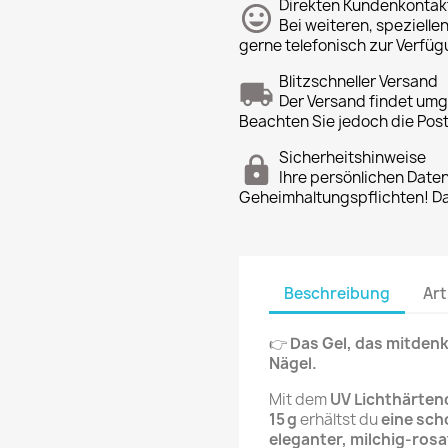
Direkten Kundenkontak
Bei weiteren, spezielle
gerne telefonisch zur Verfüg
Blitzschneller Versand
Der Versand findet um
Beachten Sie jedoch die Pos
Sicherheitshinweise
Ihre persönlichen Date
Geheimhaltungspflichten! Dan
Beschreibung
Art
👉
Das Gel, das mitdenkt
Nägel.
Mit dem
UV Lichthärten
15 g
erhältst du
eine sc
eleganter, milchig-ros