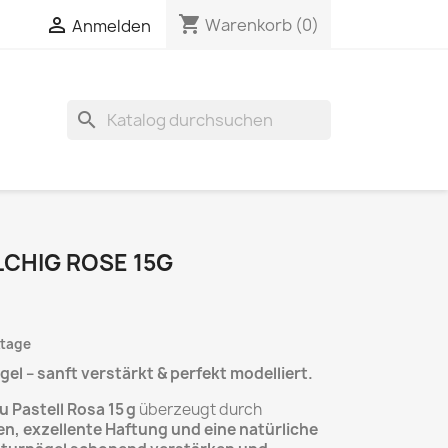
shopping_cart

Warenkorb
(0)
Anmelden
search
LCHIG ROSE 15G
ktage
el – sanft verstärkt & perfekt modelliert.
 Pastell Rosa 15 g
überzeugt durch
n, exzellente Haftung und eine natürliche