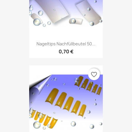
Nageltips Nachfüllbeutel 50...
0,70 €
favorite_border