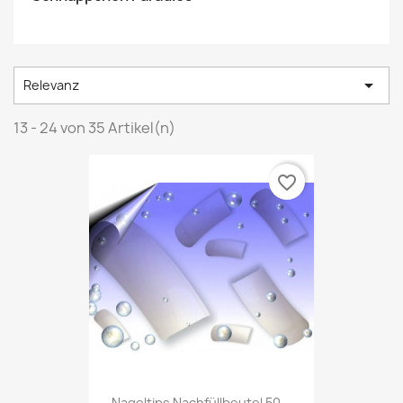

Relevanz
13 - 24 von 35 Artikel(n)
favorite_border
Nageltips Nachfüllbeutel 50...