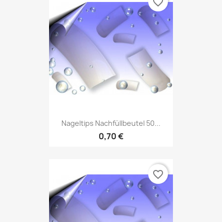
favorite_border
Nageltips Nachfüllbeutel 50...
0,70 €
favorite_border