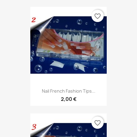
favorite_border
Nail French Fashion Tips...
2,00 €
favorite_border