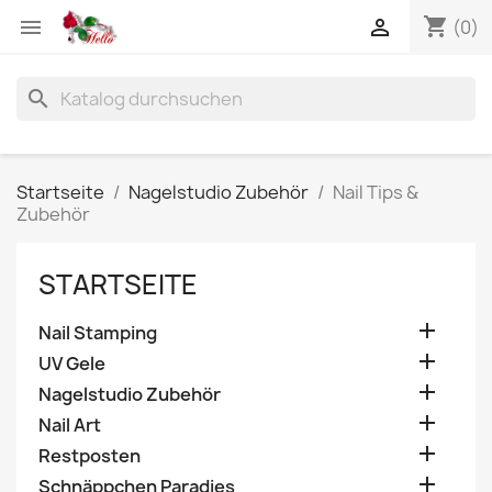
shopping_cart


(0)
search
Startseite
Nagelstudio Zubehör
Nail Tips &
Zubehör
STARTSEITE

Nail Stamping

UV Gele

Nagelstudio Zubehör

Nail Art

Restposten

Schnäppchen Paradies