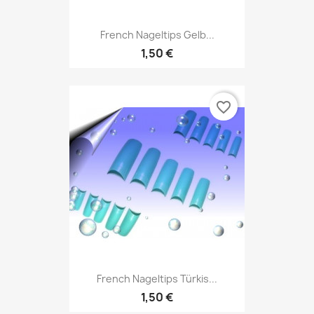
French Nageltips Gelb...
1,50 €
favorite_border
French Nageltips Türkis...
1,50 €