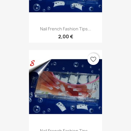
Nail French Fashion Tips...
2,00 €
favorite_border
Nail French Fashion Tips...