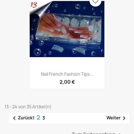
favorite_border
Nail French Fashion Tips...
2,00 €
13 - 24 von 35 Artikel(n)
2


Zurück
Weiter
1
3