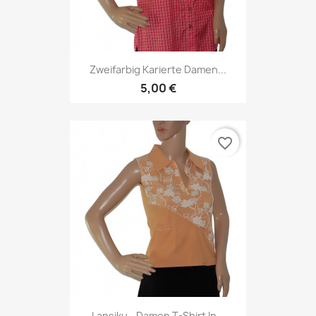
Zweifarbig Karierte Damen...
5,00 €
favorite_border
Lansiku - Damen T-Shirt In...