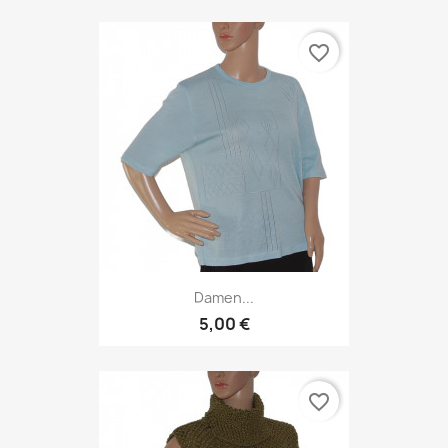
favorite_border
Damen...
5,00 €
favorite_border