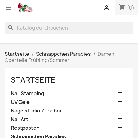
shopping_cart


(0)
search
Startseite
Schnäppchen Paradies
Damen
Oberteile Frühling/Sommer
STARTSEITE

Nail Stamping

UV Gele

Nagelstudio Zubehör

Nail Art

Restposten

Schnäppchen Paradies