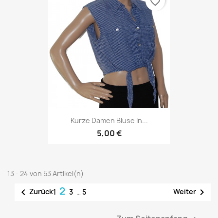
favorite_border
Kurze Damen Bluse In...
5,00 €
13 - 24 von 53 Artikel(n)
2


Zurück
Weiter
1
3
…
5