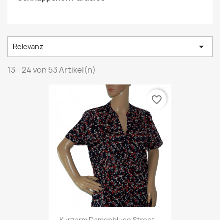

Relevanz
13 - 24 von 53 Artikel(n)
favorite_border
Kurzarm Damenbluse Street...