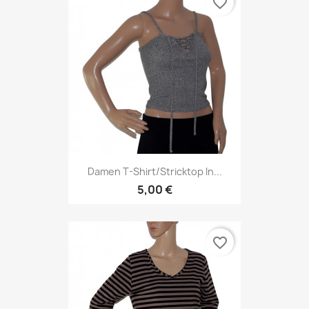
favorite_border
Damen T-Shirt/Stricktop In...
5,00 €
favorite_border