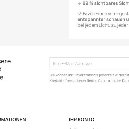
🔹
99 % sichtbares Sich
💡
Fazit:
Eine leistungsstar
entspannter schauen u
bei jedem Licht, zu jeder
sere
d
Sie können Ihr Einverständnis jederzeit widerru
e
Kontaktinformationen finden Sie u. a. in der Da
RMATIONEN
IHR KONTO