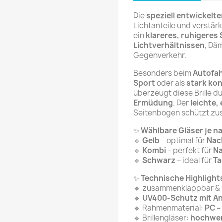
Die
speziell entwickelte
Lichtanteile und verstär
ein
klareres, ruhigeres 
Lichtverhältnissen
, Dä
Gegenverkehr.
Besonders beim
Autofa
Sport
oder als
stark ko
überzeugt diese Brille d
Ermüdung
. Der
leichte
Seitenbogen schützt zus
✨
Wählbare Gläser je na
🔹
Gelb
– optimal für
Nac
🔹
Kombi
– perfekt für
Na
🔹
Schwarz
– ideal für
Ta
✨
Technische Highlight
🔹 zusammenklappbar & u
🔹
UV400-Schutz mit An
🔹 Rahmenmaterial:
PC –
🔹 Brillengläser:
hochwer