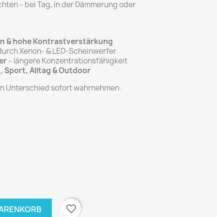
hten – bei Tag, in der Dämmerung oder
en & hohe Kontrastverstärkung
 durch Xenon- & LED-Scheinwerfer
er
– längere Konzentrationsfähigkeit
, Sport, Alltag & Outdoor
en Unterschied sofort wahrnehmen.
favorite_border
WARENKORB