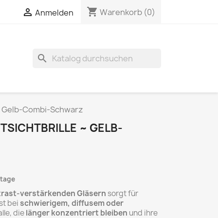
shopping_cart

Warenkorb
(0)
Anmelden
search
 ~ Gelb-Combi-Schwarz
TSICHTBRILLE ~ GELB-
ktage
ntrast-verstärkenden Gläsern
sorgt für
st bei
schwierigem, diffusem oder
alle, die
länger konzentriert bleiben
und ihre