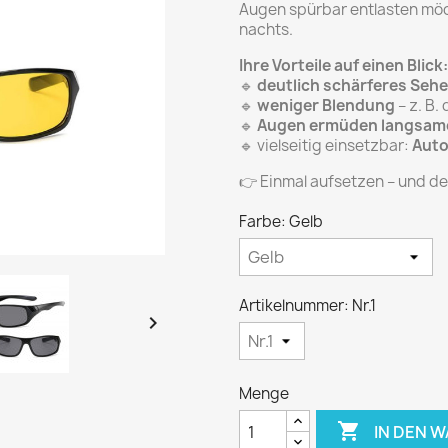
Augen spürbar entlasten möc
nachts.
Ihre Vorteile auf einen Blick:
🔹
deutlich schärferes Seh
🔹
weniger Blendung
– z. B.
🔹
Augen ermüden langsam
🔹 vielseitig einsetzbar:
Auto
👉 Einmal aufsetzen – und d
Farbe: Gelb
Artikelnummer: Nr.1

Menge

IN DEN 