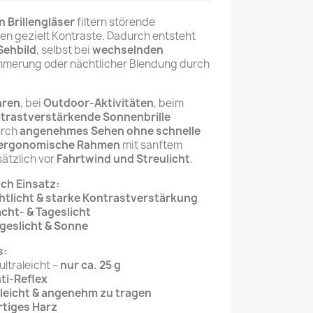
n Brillengläser
filtern störende
ken gezielt Kontraste. Dadurch entsteht
Sehbild
, selbst bei
wechselnden
mmerung oder nächtlicher Blendung durch
hren
, bei
Outdoor-Aktivitäten
, beim
ntrastverstärkende Sonnenbrille
urch
angenehmes Sehen ohne schnelle
, ergonomische Rahmen
mit sanftem
ätzlich vor
Fahrtwind und Streulicht
.
ch Einsatz:
htlicht & starke Kontrastverstärkung
cht- & Tageslicht
geslicht & Sonne
s:
ltraleicht –
nur ca. 25 g
ti-Reflex
 leicht & angenehm zu tragen
tiges Harz